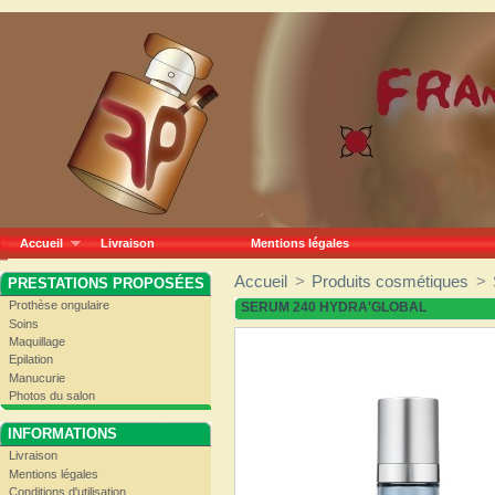
Accueil
Livraison
Mentions légales
Accueil
>
Produits cosmétiques
>
PRESTATIONS PROPOSÉES
Prothèse ongulaire
SERUM 240 HYDRA'GLOBAL
Soins
Maquillage
Epilation
Manucurie
Photos du salon
INFORMATIONS
Livraison
Mentions légales
Conditions d'utilisation