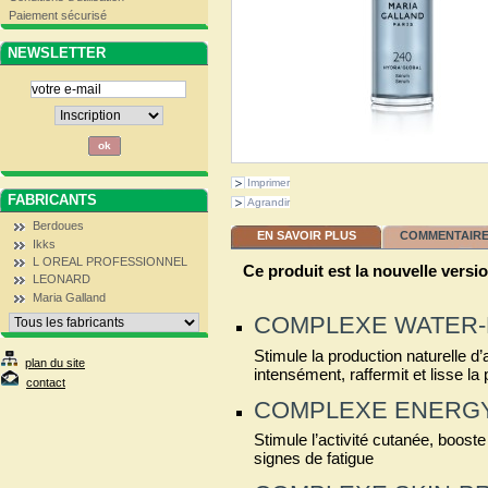
Paiement sécurisé
NEWSLETTER
Imprimer
FABRICANTS
Agrandir
Berdoues
EN SAVOIR PLUS
COMMENTAIRES
Ikks
L OREAL PROFESSIONNEL
Ce produit est la nouvelle vers
LEONARD
Maria Galland
COMPLEXE WATER
Stimule la production naturelle d
plan du site
intensément, raffermit et lisse la
contact
COMPLEXE ENERG
Stimule l’activité cutanée, booste
signes de fatigue