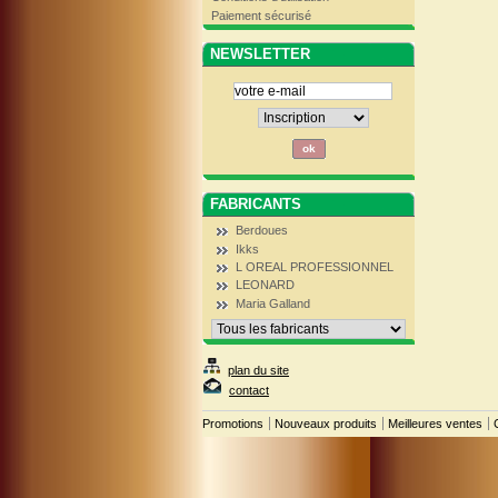
Paiement sécurisé
NEWSLETTER
FABRICANTS
Berdoues
Ikks
L OREAL PROFESSIONNEL
LEONARD
Maria Galland
plan du site
contact
Promotions
Nouveaux produits
Meilleures ventes