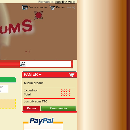
Bienvenue,
identifiez-vous
Votre compte
Panier :
(vide)
PANIER
Aucun produit
nt
Expédition
0,00 €
Total
0,00 €
Les prix sont TTC
Panier
Commander