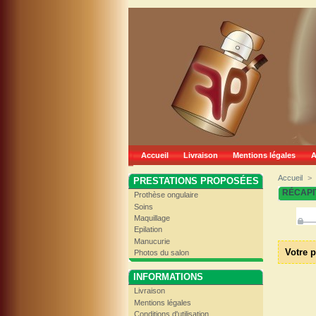
Accueil
Livraison
Mentions légales
A
Accueil
>
PRESTATIONS PROPOSÉES
RÉCAPI
Prothèse ongulaire
Soins
Maquillage
Epilation
Manucurie
Votre p
Photos du salon
INFORMATIONS
Livraison
Mentions légales
Conditions d'utilisation