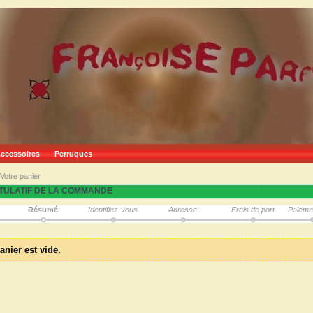
ccessoires
Perruques
Votre panier
TULATIF DE LA COMMANDE
Résumé
Identifiez-vous
Adresse
Frais de port
Paieme
anier est vide.