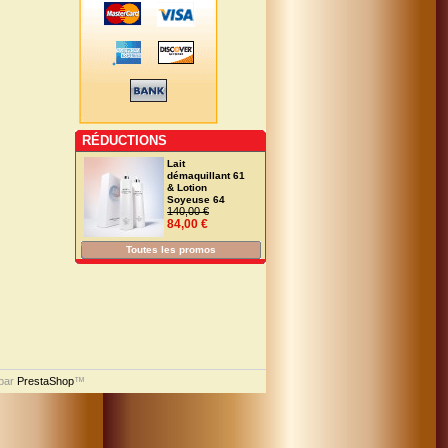
RÉDUCTIONS
Lait
démaquillant 61
& Lotion
Soyeuse 64
140,00 €
84,00 €
Toutes les promos
 par
PrestaShop
™