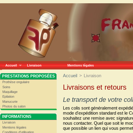
Accueil
Livraison
Mentions légales
Accueil
>
Livraison
PRESTATIONS PROPOSÉES
Prothèse ongulaire
Livraisons et retours
Soins
Maquillage
Epilation
Le transport de votre col
Manucurie
Photos du salon
Les colis sont généralement expédié
mode d'expédition standard est le Co
INFORMATIONS
souhaitez une remise avec signature
nous contacter. Quel que soit le mod
Livraison
que possible un lien qui vous permettr
Mentions légales
Conditions d'utilisation