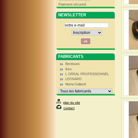
Paiement sécurisé
NEWSLETTER
FABRICANTS
Berdoues
Ikks
L OREAL PROFESSIONNEL
LEONARD
Maria Galland
plan du site
contact