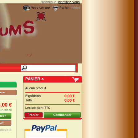
Bienvenue,
identifiez-vous
Votre compte
Panier :
(vide)
PANIER
Aucun produit
Expédition
0,00 €
Total
0,00 €
,00 €
Les prix sont TTC
En stock
Panier
Commander
nier
uit
omparer