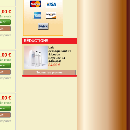
,00 €
En stock
nier
uit
omparer
RÉDUCTIONS
Lait
démaquillant 61
,00 €
& Lotion
Soyeuse 64
En stock
140,00 €
84,00 €
nier
uit
Toutes les promos
omparer
,00 €
En stock
nier
uit
omparer