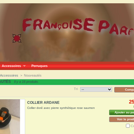
Accessoires
Perruques
Accessoires
>
Nouveautés
AUTÉS
Il y a 16 produits.
Tri
25
COLLIER ARDANE
Collier doré avec pierre synthétique rose saumon
Ajouter au pa
Voir le prod
C