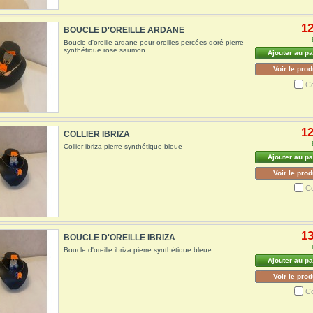
12
BOUCLE D'OREILLE ARDANE
Boucle d'oreille ardane pour oreilles percées doré pierre
synthétique rose saumon
Ajouter au pa
Voir le prod
C
12
COLLIER IBRIZA
Collier ibriza pierre synthétique bleue
Ajouter au pa
Voir le prod
C
13
BOUCLE D'OREILLE IBRIZA
Boucle d'oreille ibriza pierre synthétique bleue
Ajouter au pa
Voir le prod
C