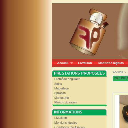
Accueil
Livraison
Mentions légales
Accueil
>
PRESTATIONS PROPOSÉES
NOUVE
Prothèse ongulaire
Soins
Maquillage
Epilation
Manucurie
Photos du salon
INFORMATIONS
Livraison
Mentions légales
Conditions d'utilisation