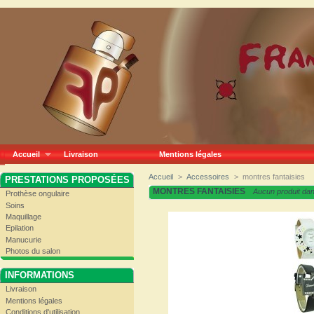
Accueil
Livraison
Mentions légales
Accueil
>
Accessoires
>
montres fantaisies
PRESTATIONS PROPOSÉES
MONTRES FANTAISIES
Aucun produit dan
Prothèse ongulaire
Soins
Maquillage
Epilation
Manucurie
Photos du salon
INFORMATIONS
Livraison
Mentions légales
Conditions d'utilisation